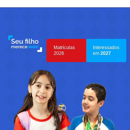
Matrículas
Interessados
2026
em
2027
Iniciar
Iniciar
Inscrição
Inscrição