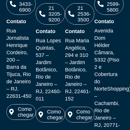
3433-
2599-
21
21
6900
5800
3205-
2536-
9200
3500
Contato
Contato
Ligar
Ligar
Rua
Avenida
Contato
Contato
Ligar
Ligar
Jornalista
Dom
Rua Lopes
Rua Maria
Henrique
Hélder
Quintas,
Angélica,
Cordeiro,
Câmara,
537 –
294 e 310
200 –
5332 (Piso
Jardim
– Jardim
Barra da
2 e
Botânico,
Botânico,
Tijuca, Rio
Cobertura
Rio de
Rio de
de Janeiro
do
Janeiro –
Janeiro –
– RJ,
NorteShopping
RJ, 22460-
RJ, 22461-
22631-450
–
011
152
Cachambi,
Como
Rio de
Como
Como
chegar
chegar
chegar
Janeiro –
Ver no
RJ, 20771-
Ver no
Ver no
maps