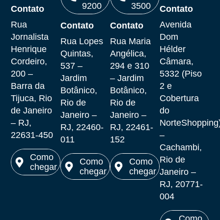
9200
3500
Contato
Contato
Ligar
Ligar
Rua
Avenida
Contato
Contato
Ligar
Ligar
Jornalista
Dom
Rua Lopes
Rua Maria
Henrique
Hélder
Quintas,
Angélica,
Cordeiro,
Câmara,
537 –
294 e 310
200 –
5332 (Piso
Jardim
– Jardim
Barra da
2 e
Botânico,
Botânico,
Tijuca, Rio
Cobertura
Rio de
Rio de
de Janeiro
do
Janeiro –
Janeiro –
– RJ,
NorteShopping
RJ, 22460-
RJ, 22461-
22631-450
–
011
152
Cachambi,
Como
Rio de
Como
Como
chegar
chegar
chegar
Janeiro –
Ver no
RJ, 20771-
Ver no
Ver no
maps
004
maps
maps
Como