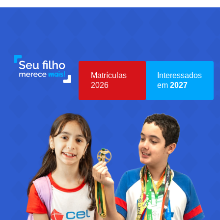
Matrículas
Interessados
2026
em
2027
Iniciar
Iniciar
Inscrição
Inscrição