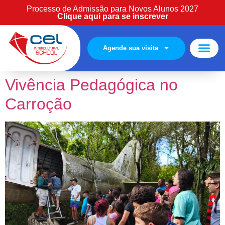
Processo de Admissão para Novos Alunos 2027
Clique aqui para se inscrever
Agende sua visita
Estude Cono
Área cliente
Vivência Pedagógica no
Carroção