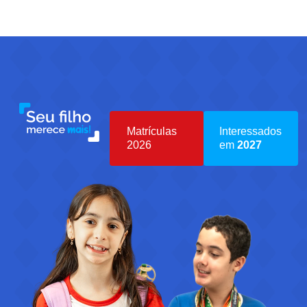
Matrículas
Interessados
2026
em
2027
Iniciar
Iniciar
Inscrição
Inscrição