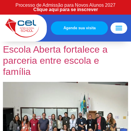
Processo de Admissão para Novos Alunos 2027
Clique aqui para se inscrever
Agende sua visita
Estude Cono
Área cliente
Escola Aberta fortalece a
parceria entre escola e
família