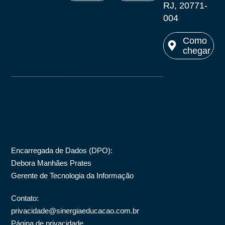
Ver no
RJ, 20771-
Ver no
Ver no
maps
004
maps
maps
Como
chegar
Ver no
maps
Encarregada de Dados (DPO)
:
Debora Manhães Prates
Gerente de Tecnologia da Informação
Contato:
privacidade@sinergiaeducacao.com.br
Página de privacidade