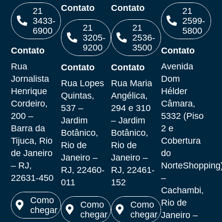
Contato
Contato
21
21
3433-
2599-
21
21
6900
5800
3205-
2536-
9200
3500
Contato
Contato
Ligar
Ligar
Rua
Avenida
Contato
Contato
Ligar
Ligar
Jornalista
Dom
Rua Lopes
Rua Maria
Henrique
Hélder
Quintas,
Angélica,
Cordeiro,
Câmara,
537 –
294 e 310
200 –
5332 (Piso
Jardim
– Jardim
Barra da
2 e
Botânico,
Botânico,
Tijuca, Rio
Cobertura
Rio de
Rio de
de Janeiro
do
Janeiro –
Janeiro –
– RJ,
NorteShopping
RJ, 22460-
RJ, 22461-
22631-450
–
011
152
Cachambi,
Como
Rio de
Como
Como
chegar
chegar
chegar
Janeiro –