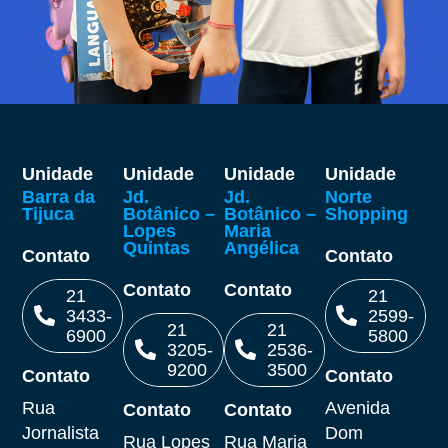
Unidade
Unidade
Unidade
Unidade
Barra da
Jd.
Jd.
Norte
Tijuca
Botânico –
Botânico –
Shopping
Lopes
Maria
Quintas
Angélica
Contato
Contato
Contato
Contato
21
21
3433-
2599-
21
21
6900
5800
3205-
2536-
9200
3500
Contato
Contato
Ligar
Ligar
Rua
Avenida
Contato
Contato
Ligar
Ligar
Jornalista
Dom
Rua Lopes
Rua Maria