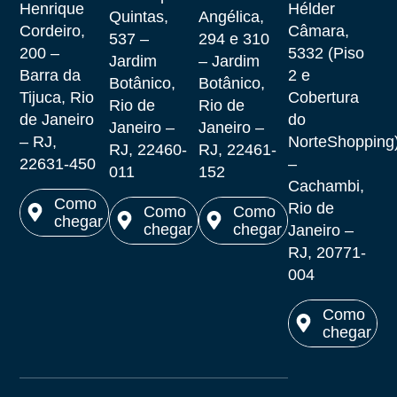
Henrique
Hélder
Quintas,
Angélica,
Cordeiro,
Câmara,
537 –
294 e 310
200 –
5332 (Piso
Jardim
– Jardim
Barra da
2 e
Botânico,
Botânico,
Tijuca, Rio
Cobertura
Rio de
Rio de
de Janeiro
do
Janeiro –
Janeiro –
– RJ,
NorteShopping
RJ, 22460-
RJ, 22461-
22631-450
–
011
152
Cachambi,
Como
Rio de
Como
Como
chegar
chegar
chegar
Janeiro –
Ver no
RJ, 20771-
Ver no
Ver no
maps
004
maps
maps
Como
chegar
Ver no
maps