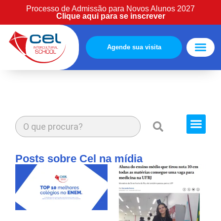
Processo de Admissão para Novos Alunos 2027
Clique aqui para se inscrever
Agende sua visita
Estude Cono
Área cliente
Cursos Extra
Posts sobre Cel na mídia