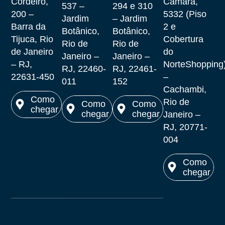
Cordeiro,
Câmara,
537 –
294 e 310
200 –
5332 (Piso
Jardim
– Jardim
Barra da
2 e
Botânico,
Botânico,
Tijuca, Rio
Cobertura
Rio de
Rio de
de Janeiro
do
Janeiro –
Janeiro –
– RJ,
NorteShopping
RJ, 22460-
RJ, 22461-
22631-450
–
011
152
Cachambi,
Como
Rio de
Como
Como
chegar
chegar
chegar
Janeiro –
Ver no
RJ, 20771-
Ver no
Ver no
maps
004
maps
maps
Como
chegar
Ver no
maps