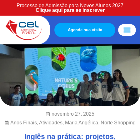
Processo de Admissão para Novos Alunos 2027
Clique aqui para se inscrever
Agende sua visita
Estude Cono
Área cliente
novembro 27, 2025
Anos Finais
,
Atividades
,
Maria Angélica
,
Norte Shopping
Inglês na prática: projetos,