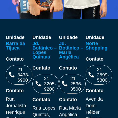
Unidade
Unidade
Unidade
Unidade
Barra da
Jd.
Jd.
Norte
Tijuca
Botânico –
Botânico –
Shopping
Lopes
Maria
Quintas
Angélica
Contato
Contato
Contato
Contato
21
21
3433-
2599-
21
21
6900
5800
3205-
2536-
9200
3500
Contato
Contato
Ligar
Ligar
Rua
Avenida
Contato
Contato
Ligar
Ligar
Jornalista
Dom
Rua Lopes
Rua Maria
Henrique
Hélder
Quintas,
Angélica,