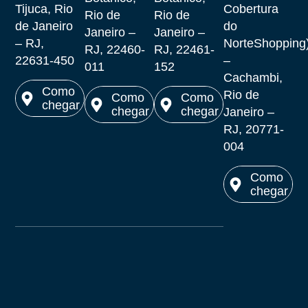
Tijuca, Rio
Cobertura
Rio de
Rio de
de Janeiro
do
Janeiro –
Janeiro –
– RJ,
NorteShopping
RJ, 22460-
RJ, 22461-
22631-450
–
011
152
Cachambi,
Como
Rio de
Como
Como
chegar
chegar
chegar
Janeiro –
Ver no
RJ, 20771-
Ver no
Ver no
maps
004
maps
maps
Como
chegar
Ver no
maps