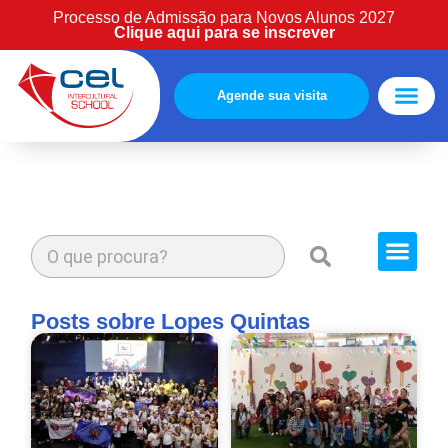
Processo de Admissão para Novos Alunos 2027
Clique aqui para se inscrever
Agende sua visita
Estude Cono
Área cliente
Cursos Extra
Posts sobre Lopes Quintas