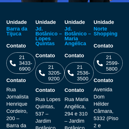
Unidade
Unidade
Unidade
Unidade
Barra da
Jd.
Jd.
Norte
Tijuca
Botânico –
Botânico –
Shopping
Lopes
Maria
Quintas
Angélica
Contato
Contato
Contato
Contato
21
21
3433-
2599-
21
21
6900
5800
3205-
2536-
9200
3500
Contato
Contato
Ligar
Ligar
Rua
Avenida
Contato
Contato
Ligar
Ligar
Jornalista
Dom
Rua Lopes
Rua Maria
Henrique
Hélder
Quintas,
Angélica,
Cordeiro,
Câmara,
537 –
294 e 310
200 –
5332 (Piso
Jardim
– Jardim
Barra da
2 e
Botânico,
Botânico,