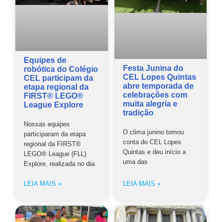
Equipes de
Festa Junina do
robótica do Colégio
CEL Lopes Quintas
CEL participam da
abre temporada de
etapa regional da
celebrações com
FIRST® LEGO®
muita alegria e
League Explore
tradição
Nossas equipes
O clima junino tomou
participaram da etapa
conta do CEL Lopes
regional da FIRST®
Quintas e deu início a
LEGO® League (FLL)
uma das
Explore, realizada no dia
LEIA MAIS »
LEIA MAIS »