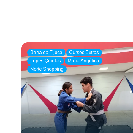
Barra da Tijuca
Cursos Extras
Lopes Quintas
Maria Angélica
Norte Shopping