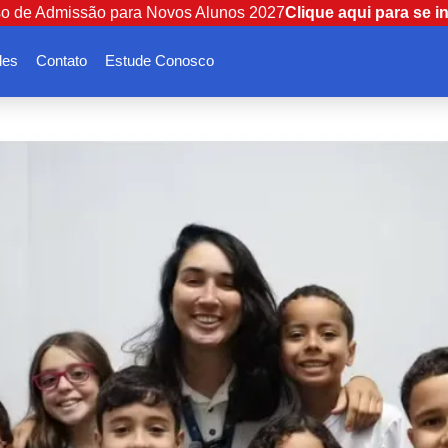
o de Admissão para Novos Alunos 2027
Clique aqui para se i
des
Contato
Estude Conosco