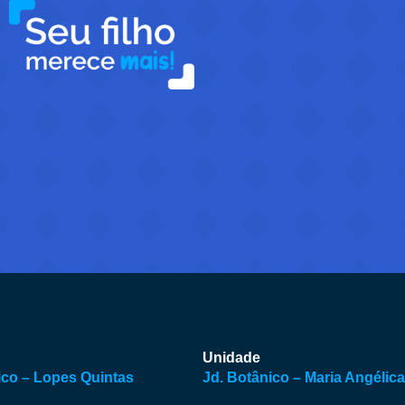
Inscrição
Inscrição
Unidade
ico – Lopes Quintas
Jd. Botânico – Maria Angélica